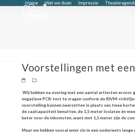
Home
Wat we doen
Impressie
Theateragend
Skip
to
content
Voorstellingen met ee
Wij hebben na overleg met een aantal artiesten ervoor
negatieve PCR-test te vragen conform de RIVM-richtlijne
voorstelling kunnen neerzetten in plaats van twee kort
de zaalcapaciteit benutten, de 1,5 meter loslaten èn me
beter voor de inkomsten, want met 1,5 meter zijn de conc
Maar we hebben vooral weer zin in een ouderwets lange 