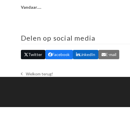
Vandaar….
Delen op social media
Twitter
Facebook
LinkedIn
E-mail
Welkom terug!
previous
post: