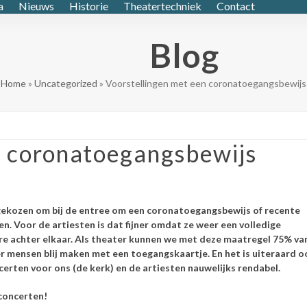
a
Nieuws
Historie
Theatertechniek
Contact
Blog
Home
»
Uncategorized
»
Voorstellingen met een coronatoegangsbewijs
n coronatoegangsbewijs
 gekozen om bij de entree om een coronatoegangsbewijs of recente
n. Voor de artiesten is dat fijner omdat ze weer een volledige
ere achter elkaar. Als theater kunnen we met deze maatregel 75% va
er mensen blij maken met een toegangskaartje. En het is uiteraard o
erten voor ons (de kerk) en de artiesten nauwelijks rendabel.
concerten!