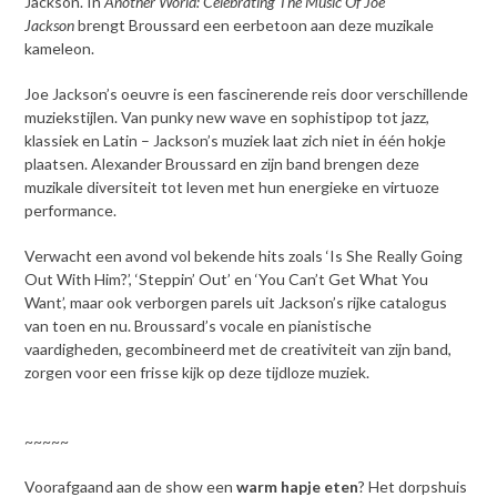
Jackson. In
Another World: Celebrating The Music Of Joe
Jackson
brengt Broussard een eerbetoon aan deze muzikale
kameleon.
Joe Jackson’s oeuvre is een fascinerende reis door verschillende
muziekstijlen. Van punky new wave en sophistipop tot jazz,
klassiek en Latin – Jackson’s muziek laat zich niet in één hokje
plaatsen. Alexander Broussard en zijn band brengen deze
muzikale diversiteit tot leven met hun energieke en virtuoze
performance.
Verwacht een avond vol bekende hits zoals ‘Is She Really Going
Out With Him?’, ‘Steppin’ Out’ en ‘You Can’t Get What You
Want’, maar ook verborgen parels uit Jackson’s rijke catalogus
van toen en nu. Broussard’s vocale en pianistische
vaardigheden, gecombineerd met de creativiteit van zijn band,
zorgen voor een frisse kijk op deze tijdloze muziek.
Kaarten
~~~~~
Voorafgaand aan de show een
warm hapje eten
? Het dorpshuis