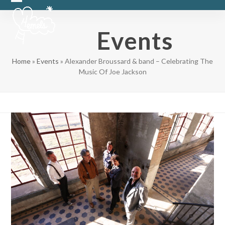
Skip
Open
Close
to
content
mobile
mobile
Events
menu
menu
Home
»
Events
»
Alexander Broussard & band – Celebrating The
Music Of Joe Jackson