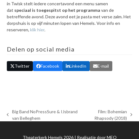
in Twisk stelt iedere concertavond een menu samen
dat
speciaal is toegespitst op het programma
van de
betreffende avond. Deze avond eet je pasta met verse zalm. Het
dorpshuis is op vijf minuten lopen van Hemels. Voor info en
reserveren,
klik hier
.
Delen op social media
Twitter
Facebook
LinkedIn
E-mail
Big Band NoPressSure & IJsbrand
Film: Bohemian
previous
next
van Belleghem
Rhapsody (2018)
post:
post:
Theaterkerk Hemels 2026 | Realisatie door
MEO