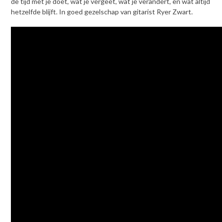
de tijd met je doet, wat je vergeet, wat je verandert, en wat altijd
hetzelfde blijft. In goed gezelschap van gitarist Ryer Zwart.