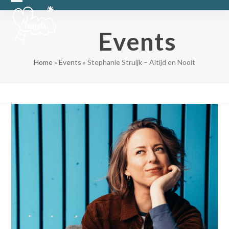
Skip
Open
Close
to
content
mobile
mobile
Events
menu
menu
Home
»
Events
»
Stephanie Struijk – Altijd en Nooit