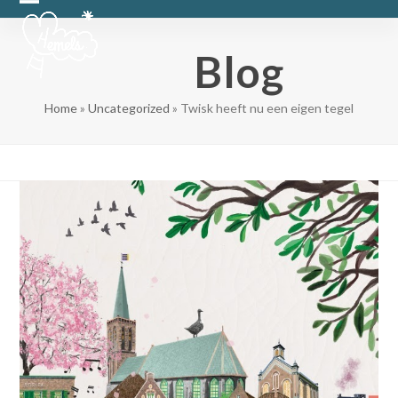
Skip
Open
Close
to
content
mobile
mobile
Blog
menu
menu
Home
»
Uncategorized
»
Twisk heeft nu een eigen tegel